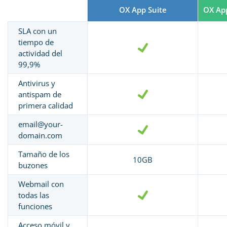
OX App Suite
OX App
SLA con un
tiempo de
actividad del
99,9%
Antivirus y
antispam de
primera calidad
email@your-
domain.com
Tamaño de los
10GB
buzones
Webmail con
todas las
funciones
Acceso móvil y