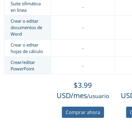
Suite ofimática
-
en línea
Crear o editar
documentos de
-
Word
Crear o editar
-
hojas de cálculo
Crear/editar
-
PowerPoint
$3.99
USD/mes
US
/usuario
Comprar ahora